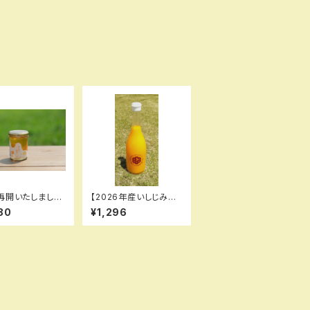
再開いたしまし
【2026年産いしじみか
沖美の輝き 120g
ん100％】 みかん10
80
¥1,296
0%果汁【720ml】