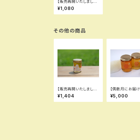
【販売再開いたしまし
た！】沖美の輝き 120g
¥1,080
その他の商品
【販売再開いたしまし
【偶数月にお届け
た！】宮島はちみつ (初
はな果蜂園の蜂
¥1,404
¥5,000
夏) 120g
け便