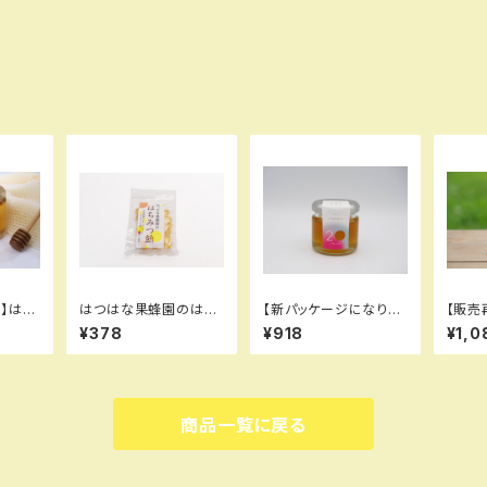
】はつ
はつはな果蜂園のはち
【新パッケージになりま
【販売
蜜お届
みつ飴
した】はつかマルシェ -
た！】
¥378
¥918
¥1,0
廿日市の恵みたっぷり
の百花はちみつ
商品一覧に戻る