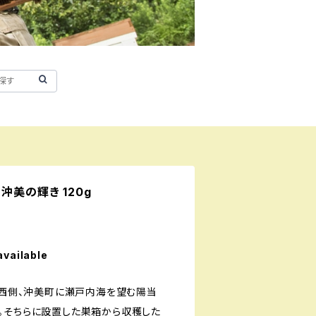
沖美の輝き 120g
available
の西側、沖美町に瀬戸内海を望む陽当
。そちらに設置した巣箱から収穫した