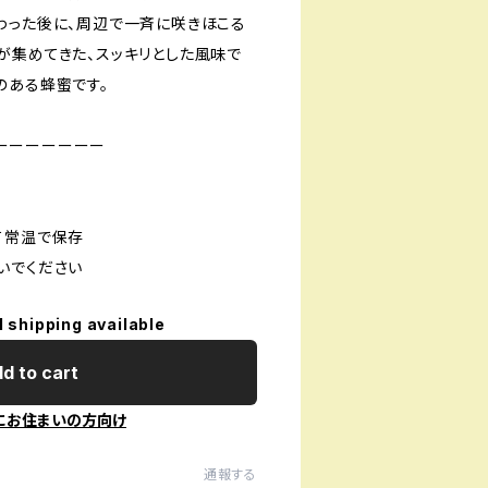
わった後に、周辺で一斉に咲きほこる
が集めてきた、スッキリとした風味で
のある蜂蜜です。
ーーーーーーー
て常温で保存
いでください
l shipping available
d to cart
にお住まいの方向け
通報する