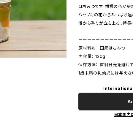
はちみつです。柑橘の花が終
ハゼノキの花からみつばち達
後から香りが立ち上る、特長
ーーーーーーーーーーーー
原材料名： 国産はちみつ
内容量： 120g
保存方法： 直射日光を避け
1歳未満の乳幼児には与えな
Internationa
Ad
日本国内