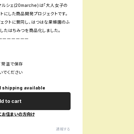
シェ(20marche)は「大人女子の
プトにした商品開発プロジェクトです。
ェクトに賛同し、はつはな果蜂園のふ
したはちみつを商品化しました。
ーーーーーーー
て常温で保存
いでください
l shipping available
d to cart
にお住まいの方向け
通報する