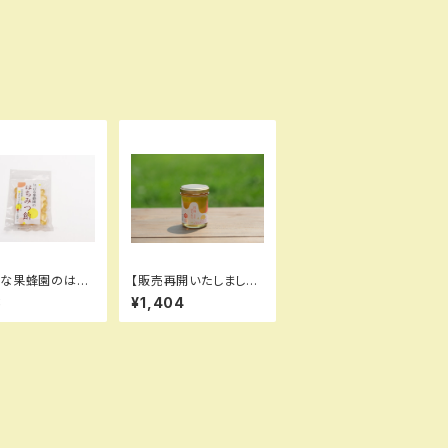
はな果蜂園のはち
【販売再開いたしまし
飴
た！】宮島はちみつ (初
8
¥1,404
夏) 120g