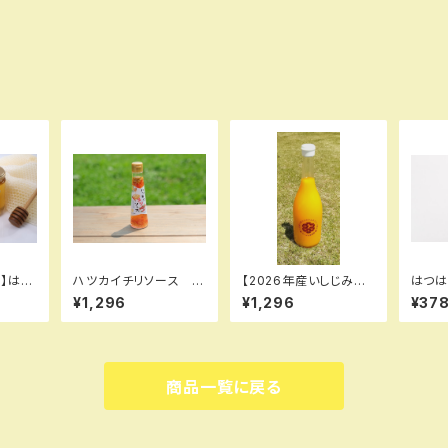
】はつ
ハツカイチリソース 15
【2026年産いしじみか
はつ
蜜お届
0g
ん100％】 みかん10
みつ
¥1,296
¥1,296
¥37
0%果汁【720ml】
商品一覧に戻る