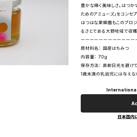
豊かな輝く美味しさ。はつかマル
ためのアミューズ」をコンセ
はつはな果蜂園もこのプロジ
るさとである大野地域で収穫
ーーーーーーーーーーーー
原材料名： 国産はちみつ
内容量： 70g
保存方法： 直射日光を避け
1歳未満の乳幼児には与えな
Internationa
Ad
日本国内