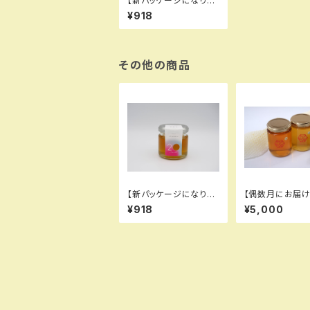
【新パッケージになりま
した】はつかマルシェ -
¥918
廿日市の恵みたっぷり
の百花はちみつ
その他の商品
【新パッケージになりま
【偶数月にお届け
した】はつかマルシェ -
はな果蜂園の蜂
¥918
¥5,000
廿日市の恵みたっぷり
け便
の百花はちみつ